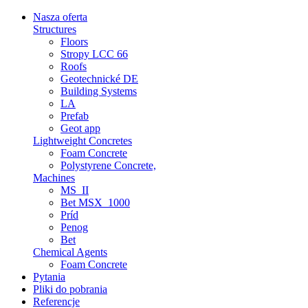
Nasza oferta
Structures
Floors
Stropy LCC 66
Roofs
Geotechnické DE
Building Systems
LA
Prefab
Geot app
Lightweight Concretes
Foam Concrete
Polystyrene Concrete,
Machines
MS_II
Bet MSX_1000
Príd
Penog
Bet
Chemical Agents
Foam Concrete
Pytania
Pliki do pobrania
Referencje