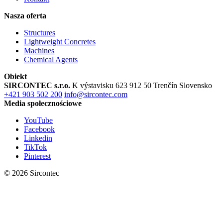
Nasza oferta
Structures
Lightweight Concretes
Machines
Chemical Agents
Obiekt
SIRCONTEC s.r.o.
K výstavisku 623
912 50 Trenčín
Slovensko
+421 903 502 200
info@sircontec.com
Media społecznościowe
YouTube
Facebook
Linkedin
TikTok
Pinterest
© 2026 Sircontec