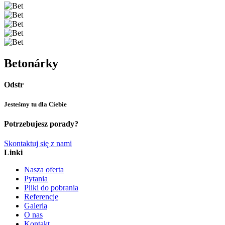
Betonárky
Odstr
Jesteśmy tu dla Ciebie
Potrzebujesz porady?
Skontaktuj się z nami
Linki
Nasza oferta
Pytania
Pliki do pobrania
Referencje
Galeria
O nas
Kontakt