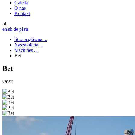
Galeria
O nas
Kontakt
pl
en
sk
de
pl
ru
Strona główna
...
Nasza oferta
...
Machines
...
Bet
Bet
Odstr